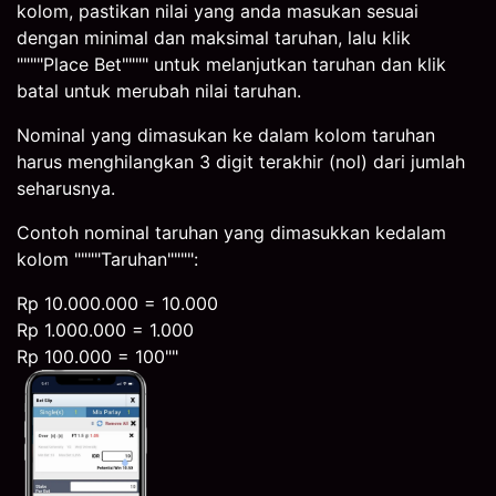
kolom, pastikan nilai yang anda masukan sesuai
dengan minimal dan maksimal taruhan, lalu klik
""""Place Bet"""" untuk melanjutkan taruhan dan klik
batal untuk merubah nilai taruhan.
Nominal yang dimasukan ke dalam kolom taruhan
harus menghilangkan 3 digit terakhir (nol) dari jumlah
seharusnya.
Contoh nominal taruhan yang dimasukkan kedalam
kolom """"Taruhan"""":
Rp 10.000.000 = 10.000
Rp 1.000.000 = 1.000
Rp 100.000 = 100""