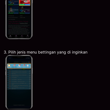
3. Pilih jenis menu bettingan yang di inginkan