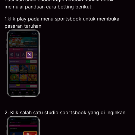
memulai panduan cara betting berikut:
1.klik play pada menu sportsbook untuk membuka
pasaran taruhan
2. Klik salah satu studio sportsbook yang di inginkan.