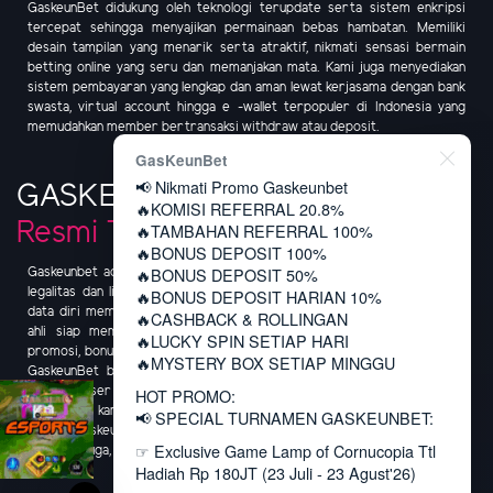
GaskeunBet didukung oleh teknologi terupdate serta sistem enkripsi
tercepat sehingga menyajikan permainaan bebas hambatan. Memiliki
desain tampilan yang menarik serta atraktif, nikmati sensasi bermain
betting online yang seru dan memanjakan mata. Kami juga menyediakan
sistem pembayaran yang lengkap dan aman lewat kerjasama dengan bank
swasta, virtual account hingga e -wallet terpopuler di Indonesia yang
memudahkan member bertransaksi withdraw atau deposit.
GasKeunBet
📢 Nikmati Promo Gaskeunbet
GASKEUNBET
Betting Online
🔥KOMISI REFERRAL 20.8%
Resmi Terpercaya
🔥TAMBAHAN REFERRAL 100%
🔥BONUS DEPOSIT 100%
🔥BONUS DEPOSIT 50%
Gaskeunbet adalah
situs betting online resmi terpercaya
yang memiliki
legalitas dan lisensi dari BMM Testlabs sehingga menjamin kerahasiaan
🔥BONUS DEPOSIT HARIAN 10%
data diri member. Dilengkapi dengan pusat bantuan 24 jam oleh tenaga
🔥CASHBACK & ROLLINGAN
ahli siap membantu member kapan saja. Jangan lewatkan berbagai
🔥LUCKY SPIN SETIAP HARI
promosi, bonus dan event berhadiah untuk menguntungkan member yang
🔥MYSTERY BOX SETIAP MINGGU
GaskeunBet bagikan setiap harinya. Nikmati seluruh fasilitas ini hanya
dengan 1 user ID. Proses pendaftaran yang mudah dan cepat juga menjadi
HOT PROMO:
keunggulan kami. Kepuasan dan Kenyamanan member menjadi prioritas
📢 SPECIAL TURNAMEN GASKEUNBET:
utama GaskeunBet. Tunggu apa lagi, Gabung bersama GaskeunBet
☞ Exclusive Game Lamp of Cornucopia Ttl
sekarang juga, raih keuntungan berlimpah disini.
Hadiah Rp 180JT (23 Juli - 23 Agust'26)