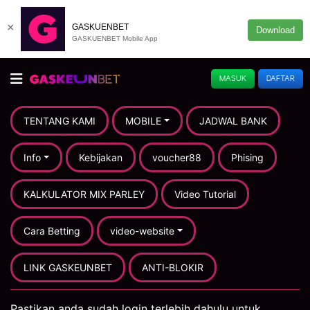
×
GASKUENBET
Download
GASKUENBET Mobile App
MASUK
DAFTAR
TENTANG KAMI
MOBILE
JADWAL BANK
Info
Kebijakan
voucher88
Phising
KALKULATOR MIX PARLEY
Video Tutorial
Cara Betting
video-website
LINK GASKEUNBET
ANTI-BLOKIR
Pastikan anda sudah login terlebih dahulu untuk